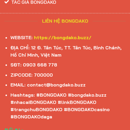
TÁC GIẢ BONGDAKO
nhất tại BONGDAKO vì nó giúp cân bằng
sự chênh lệch thực lực giữa hai đội bằng
cách áp dụng mức chấp nhất định. Đây là
LIÊN HỆ BONGDAKO
loại kèo phù hợp với những ai thích tính
toán chiến thuật, dựa vào phong độ đội
WEBSITE:
https://bongdako.buzz/
bóng để đưa ra quyết định.
Kèo châu Á có
ĐỊA CHỈ:
12 Đ. Tân Túc, TT. Tân Túc, Bình Chánh,
nhiều dạng khác nhau, từ kèo đồng banh
Hồ Chí Minh, Việt Nam
cho đến những mức chấp cao hơn. Khi
chơi kèo đồng banh, người chơi chỉ cần
SĐT:
0903 668 778
chọn đội thắng mà không cần quan tâm
ZIPCODE: 700000
đến sự chênh lệch tỷ số. Tuy nhiên, với
EMAIL:
contact@bongdako.buzz
các kèo như 0.25, 0.5 hay 1.0 trái, đội
cửa trên phải thắng cách biệt theo yêu
Hashtags: #BONGDAKO #bongdako.buzz
cầu mới có thể giúp người chơi ăn tiền. Ví
#nhacaiBONGDAKO #linkBONGDAKO
dụ, nếu đặt cược vào đội chấp 0.5 trái, đội
#trangchuBONGDAKO #BONGDAKOcasino
đó bắt buộc phải thắng mới có lợi nhuận,
#BONGDAKOdaga
còn nếu hòa hoặc thua thì người chơi sẽ
mất tiền cược. Càng chấp cao, đội mạnh