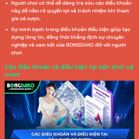
Người chơi có thể dễ dàng tra cứu các điều khoản
này để nắm rõ quyền lợi và trách nhiệm khi tham
gia cá cược.
Sự minh bạch trong điều khoản điều kiện giúp tạo
dựng lòng tin, đồng thời khẳng định sự chuyên
nghiệp và cam kết của BONGDAKO đối với người
chơi.
Các điều khoản và điều kiện tại sân chơi cá
cược