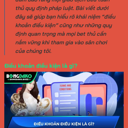
thủ quy định pháp luật. Bài viết dưới
đây sẽ giúp bạn hiểu rõ khái niệm “điều
khoản điều kiện” cũng như những quy
định quan trọng mà mọi bet thủ cần
nắm vững khi tham gia vào sân chơi
của chúng tôi.
Điều khoản điều kiện là gì?