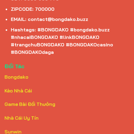
ZIPCODE: 700000
EMAIL:
contact@bongdako.buzz
Hashtags: #BONGDAKO #bongdako.buzz
#nhacaiBONGDAKO #linkBONGDAKO
#trangchuBONGDAKO #BONGDAKOcasino
#BONGDAKOdaga
Đổi Tác
Bongdako
Kèo Nhà Cái
Game Bài Đổi Thưởng
Nhà Cái Uy Tín
Sunwin