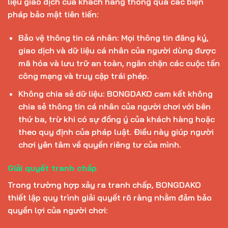
liệu giao dịch của khách hàng thông qua các biện
pháp bảo mật tiên tiến:
Bảo vệ thông tin cá nhân: Mọi thông tin đăng ký,
giao dịch và dữ liệu cá nhân của người dùng được
mã hóa và lưu trữ an toàn, ngăn chặn các cuộc tấn
công mạng và truy cập trái phép.
Không chia sẻ dữ liệu: BONGDAKO cam kết không
chia sẻ thông tin cá nhân của người chơi với bên
thứ ba, trừ khi có sự đồng ý của khách hàng hoặc
theo quy định của pháp luật. Điều này giúp người
chơi yên tâm về quyền riêng tư của mình.
Giải quyết tranh chấp
Trong trường hợp xảy ra tranh chấp, BONGDAKO
thiết lập quy trình giải quyết rõ ràng nhằm đảm bảo
quyền lợi của người chơi: