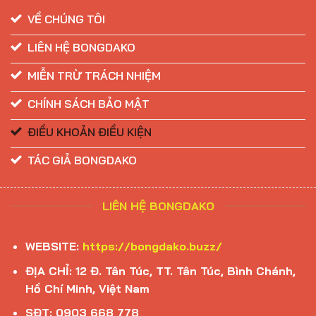
VỀ CHÚNG TÔI
LIÊN HỆ BONGDAKO
MIỄN TRỪ TRÁCH NHIỆM
CHÍNH SÁCH BẢO MẬT
ĐIỀU KHOẢN ĐIỀU KIỆN
TÁC GIẢ BONGDAKO
LIÊN HỆ BONGDAKO
WEBSITE:
https://bongdako.buzz/
ĐỊA CHỈ:
12 Đ. Tân Túc, TT. Tân Túc, Bình Chánh,
Hồ Chí Minh, Việt Nam
SĐT:
0903 668 778