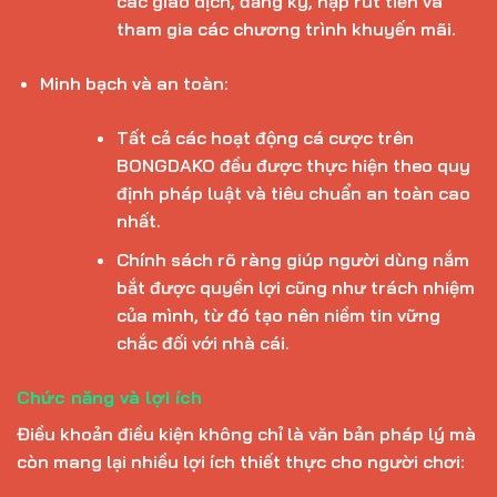
các giao dịch, đăng ký, nạp rút tiền và
tham gia các chương trình khuyến mãi.
Minh bạch và an toàn:
Tất cả các hoạt động cá cược trên
BONGDAKO đều được thực hiện theo quy
định pháp luật và tiêu chuẩn an toàn cao
nhất.
Chính sách rõ ràng giúp người dùng nắm
bắt được quyền lợi cũng như trách nhiệm
của mình, từ đó tạo nên niềm tin vững
chắc đối với nhà cái.
Chức năng và lợi ích
Điều khoản điều kiện không chỉ là văn bản pháp lý mà
còn mang lại nhiều lợi ích thiết thực cho người chơi: