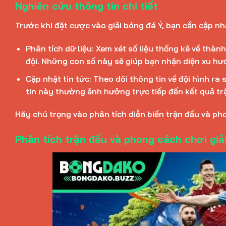
Nghiên cứu thông tin chi tiết
Trước khi đặt cược vào giải bóng đá Ý, bạn cần cập nh
Phân tích dữ liệu: Xem xét số liệu thống kê về thành
đội. Những con số này sẽ giúp bạn nhận diện xu hư
Cập nhật tin tức: Theo dõi thông tin về đội hình ra
tin này thường ảnh hưởng trực tiếp đến kết quả trậ
Hãy chú trọng vào phân tích diễn biến trận đấu và ph
Phân tích trận đấu và phong cách chơi giải