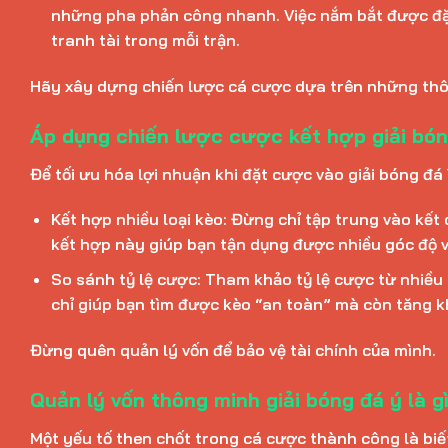
những pha phản công nhanh. Việc nắm bắt được đặc
tranh tài trong mỗi trận.
Hãy xây dựng chiến lược cá cược dựa trên những thô
Áp dụng chiến lược cược kết hợp giải bóng
Để tối ưu hóa lợi nhuận khi đặt cược vào giải bóng đá 
Kết hợp nhiều loại kèo: Đừng chỉ tập trung vào kết 
kết hợp này giúp bạn tận dụng được nhiều góc độ v
So sánh tỷ lệ cược: Tham khảo tỷ lệ cược từ nhiều n
chỉ giúp bạn tìm được kèo “an toàn” mà còn tăng kh
Đừng quên quản lý vốn để bảo vệ tài chính của mình.
Quản lý vốn thông minh giải bóng đá ý là g
Một yếu tố then chốt trong cá cược thành công là biế