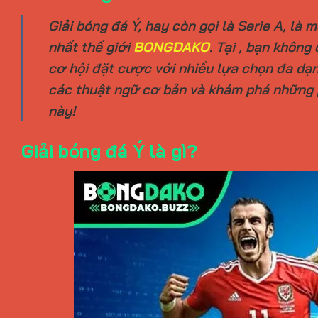
Giải bóng đá Ý, hay còn gọi là Serie A, là
nhất thế giới
BONGDAKO
. Tại , bạn khôn
cơ hội đặt cược với nhiều lựa chọn đa dạn
các thuật ngữ cơ bản và khám phá những 
này!
Giải bóng đá Ý là gì?