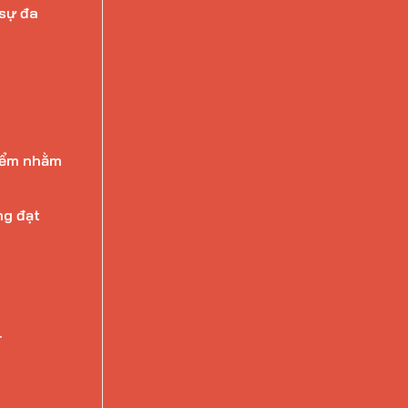
 sự đa
Thủ
Tại
BONGDAKO
điểm nhằm
ng đạt
.