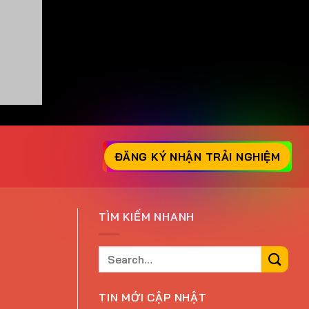
ĐĂNG KÝ NHẬN TRẢI NGHIỆM
TÌM KIẾM NHANH
TIN MỚI CẬP NHẬT