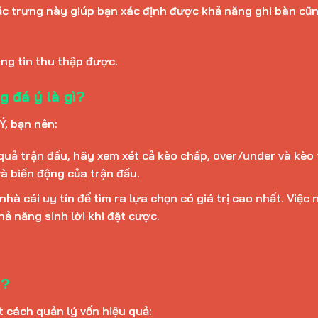
 trưng này giúp bạn xác định được khả năng ghi bàn cũng
ng tin thu thập được.
 đá ý là gì?
Ý, bạn nên:
quả trận đấu, hãy xem xét cả kèo chấp, over/under và kèo t
à biến động của trận đấu.
hà cái uy tín để tìm ra lựa chọn có giá trị cao nhất. Việc
ả năng sinh lời khi đặt cược.
ì?
t cách quản lý vốn hiệu quả: