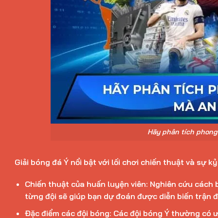
Hãy phân tích phong
Giải bóng đá Ý nổi bật với lối chơi chiến thuật và sự k
Chiến thuật của huấn luyện viên: Nghiên cứu cách 
từng đội sẽ giúp bạn dự đoán được diễn biến trận đ
Đặc điểm các đội bóng: Các đội bóng Ý thường có ư