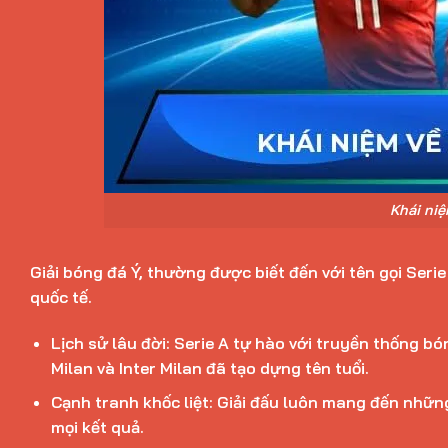
Khái niệ
Giải bóng đá Ý, thường được biết đến với tên gọi Serie
quốc tế.
Lịch sử lâu đời: Serie A tự hào với truyền thống 
Milan và Inter Milan đã tạo dựng tên tuổi.
Cạnh tranh khốc liệt: Giải đấu luôn mang đến những
mọi kết quả.