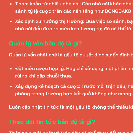
Tham khảo từ nhiều nhà cái: Các nhà cái khác nhau
sánh tỷ lệ cược trên các nền tảng như BONGDAKO sẽ 
Xác định xu hướng thị trường: Qua việc so sánh, b
nhà cái đều đưa ra mức kèo tương tự, đó có thể là
Quản lý vốn bán độ là gì?
Quản lý vốn chặt chẽ là yếu tố quyết định sự ổn định 
Đặt mức cược hợp lý: Hãy chỉ sử dụng một phần nh
rủi ro khi gặp chuỗi thua.
Xây dựng kế hoạch cá cược: Trước mỗi trận đấu, h
phòng trong trường hợp kết quả không như mong 
Luôn cập nhật tin tức là một yếu tố không thể thiếu k
Theo dõi tin tức bán độ là gì?