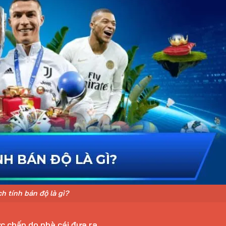
h tính bán độ là gì?
c chấp do nhà cái đưa ra.