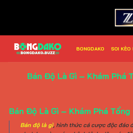
Bỏ
qua
BONGDAKO
SOI KÈO
nội
dung
Bán Độ Là Gì – Khám Phá
Bán Độ Là Gì – Khám Phá Tổn
Bán độ là gì
, hình thức cá cược độc đáo 