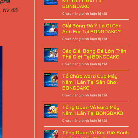
 phá
Khi Tham Gia Tại
BONGDAKO
, từ đó
Chức năng bình luận bị tắt
ở
Cúp
FA
Giải Bóng Đá Ý Là Gì Cho
Có
Anh Em Tại BONGDAKO?
Bao
Chức năng bình luận bị tắt
ở
Nhiêu
Giải
Vòng
Bóng
Các Giải Bóng Đá Lớn Trên
Khi
Đá
Tham
Thế Giới Tại BONGDAKO
Ý
Gia
Chức năng bình luận bị tắt
ở
Là
Tại
Các
Gì
BONGDAKO
Giải
Tổ Chức Word Cup Mấy
Cho
Bóng
Anh
Năm 1 Lần Tại Sân Chơi
Đá
Em
BONGDAKO
Lớn
Tại
Chức năng bình luận bị tắt
ở
Trên
BONGDAKO?
Tổ
Thế
Chức
Giới
Tổng Quan Về Euro Mấy
Word
Tại
Năm 1 Lần Tại BONGDAKO
Cup
BONGDAKO
Chức năng bình luận bị tắt
ở
Mấy
Tổng
Năm
Quan
Tổng Quan Về Kèo Giữ Sách
1
Về
Lần