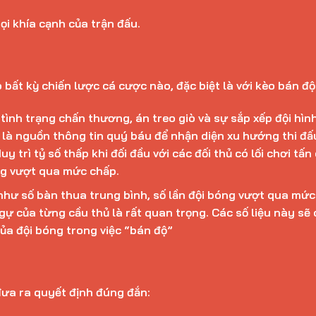
ọi khía cạnh của trận đấu.
 bất kỳ chiến lược cá cược nào, đặc biệt là với kèo bán độ
ình trạng chấn thương, án treo giò và sự sắp xếp đội hình
 là nguồn thông tin quý báu để nhận diện xu hướng thi đấu
y trì tỷ số thấp khi đối đầu với các đối thủ có lối chơi tấn
ng vượt qua mức chấp.
ố như số bàn thua trung bình, số lần đội bóng vượt qua mứ
ự của từng cầu thủ là rất quan trọng. Các số liệu này sẽ
ủa đội bóng trong việc “bán độ”
đưa ra quyết định đúng đắn: