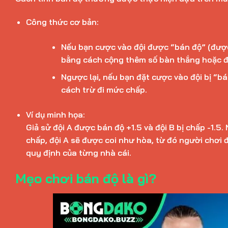
Công thức cơ bản:
Nếu bạn cược vào đội được “bán độ” (được
bằng cách cộng thêm số bàn thắng hoặc đ
Ngược lại, nếu bạn đặt cược vào đội bị “b
cách trừ đi mức chấp.
Ví dụ minh họa:
Giả sử đội A được bán độ +1.5 và đội B bị chấp -1.5.
chấp, đội A sẽ được coi như hòa, từ đó người chơi
quy định của từng nhà cái.
Mẹo chơi bán độ là gì?