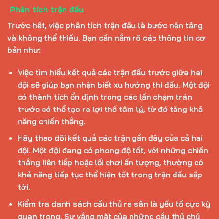
Phân tích trận đấu
Trước hết, việc phân tích trận đấu là bước nền tảng
và không thể thiếu. Bạn cần nắm rõ các thông tin cơ
bản như:
Việc tìm hiểu kết quả các trận đấu trước giữa hai
đội sẽ giúp bạn nhận biết xu hướng thi đấu. Một đội
có thành tích ổn định trong các lần chạm trán
trước có thể tạo ra lợi thế tâm lý, từ đó tăng khả
năng chiến thắng.
Hãy theo dõi kết quả các trận gần đây của cả hai
đội. Một đội đang có phong độ tốt, với những chiến
thắng liên tiếp hoặc lối chơi ấn tượng, thường có
khả năng tiếp tục thể hiện tốt trong trận đấu sắp
tới.
Kiểm tra danh sách cầu thủ ra sân là yếu tố cực kỳ
quan trọng. Sự vắng mặt của những cầu thủ chủ