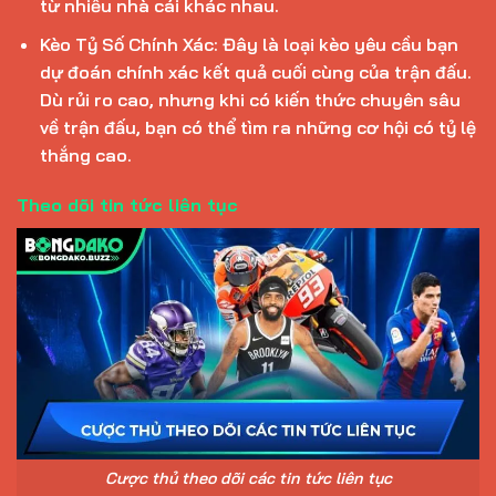
từ nhiều nhà cái khác nhau.
Kèo Tỷ Số Chính Xác: Đây là loại kèo yêu cầu bạn
dự đoán chính xác kết quả cuối cùng của trận đấu.
Dù rủi ro cao, nhưng khi có kiến thức chuyên sâu
về trận đấu, bạn có thể tìm ra những cơ hội có tỷ lệ
thắng cao.
Theo dõi tin tức liên tục
Cược thủ theo dõi các tin tức liên tục