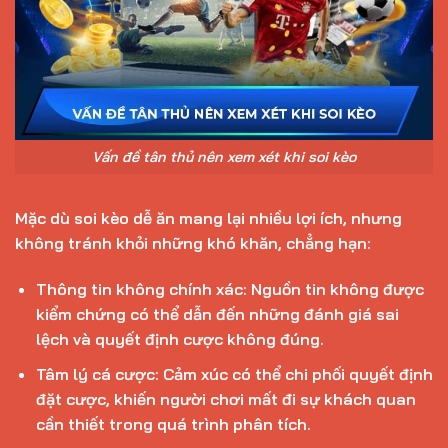
Vấn đề tân thủ nên xem xét khi soi kèo
Mặc dù soi kèo dễ ăn mang lại nhiều lợi ích, nhưng
không tránh khỏi những khó khăn, chẳng hạn:
Thông tin không chính xác: Nguồn tin không được
kiểm chứng có thể dẫn đến những đánh giá sai
lệch và quyết định cược không đúng.
Tâm lý cá cược: Cảm xúc có thể chi phối quyết định
đặt cược, khiến người chơi mất đi sự khách quan
cần thiết trong quá trình phân tích.