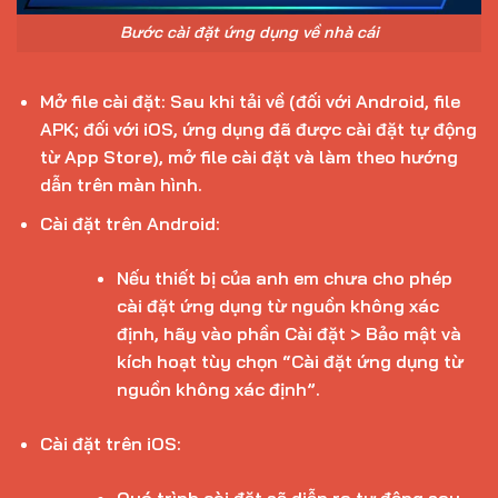
Bước cài đặt ứng dụng về nhà cái
Mở file cài đặt: Sau khi tải về (đối với Android, file
APK; đối với iOS, ứng dụng đã được cài đặt tự động
từ App Store), mở file cài đặt và làm theo hướng
dẫn trên màn hình.
Cài đặt trên Android:
Nếu thiết bị của anh em chưa cho phép
cài đặt ứng dụng từ nguồn không xác
định, hãy vào phần Cài đặt > Bảo mật và
kích hoạt tùy chọn “Cài đặt ứng dụng từ
nguồn không xác định”.
Cài đặt trên iOS:
Quá trình cài đặt sẽ diễn ra tự động sau