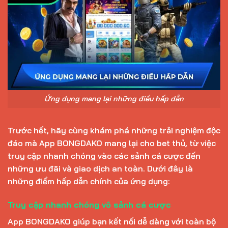
Ứng dụng mang lại những điều hấp dẫn
Trước hết, hãy cùng khám phá những trải nghiệm độc
đáo mà App BONGDAKO mang lại cho bet thủ, từ việc
truy cập nhanh chóng vào các sảnh cá cược đến
những ưu đãi và giao dịch an toàn. Dưới đây là
những điểm hấp dẫn chính của ứng dụng:
Truy cập nhanh chóng vô sảnh cá cược
App BONGDAKO giúp bạn kết nối dễ dàng với toàn bộ