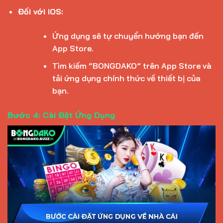
Đối với iOS:
Ứng dụng sẽ tự chuyển hướng bạn đến
App Store.
Tìm kiếm “BONGDAKO” trên App Store và
tải ứng dụng chính thức về thiết bị của
bạn.
Bước 4: Cài Đặt Ứng Dụng