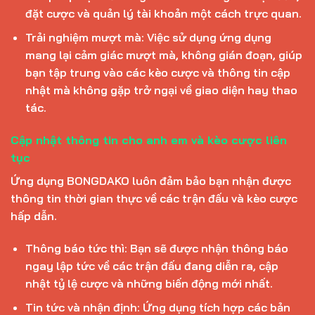
đặt cược và quản lý tài khoản một cách trực quan.
Trải nghiệm mượt mà: Việc sử dụng ứng dụng
mang lại cảm giác mượt mà, không gián đoạn, giúp
bạn tập trung vào các kèo cược và thông tin cập
nhật mà không gặp trở ngại về giao diện hay thao
tác.
Cập nhật thông tin cho anh em và kèo cược liên
tục
Ứng dụng BONGDAKO luôn đảm bảo bạn nhận được
thông tin thời gian thực về các trận đấu và kèo cược
hấp dẫn.
Thông báo tức thì: Bạn sẽ được nhận thông báo
ngay lập tức về các trận đấu đang diễn ra, cập
nhật tỷ lệ cược và những biến động mới nhất.
Tin tức và nhận định: Ứng dụng tích hợp các bản