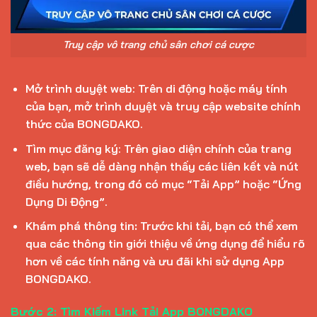
Truy cập vô trang chủ sân chơi cá cược
Mở trình duyệt web: Trên di động hoặc máy tính
của bạn, mở trình duyệt và truy cập website chính
thức của BONGDAKO.
Tìm mục đăng ký: Trên giao diện chính của trang
web, bạn sẽ dễ dàng nhận thấy các liên kết và nút
điều hướng, trong đó có mục “Tải App” hoặc “Ứng
Dụng Di Động”.
Khám phá thông tin
:
Trước khi tải, bạn có thể xem
qua các thông tin giới thiệu về ứng dụng để hiểu rõ
hơn về các tính năng và ưu đãi khi sử dụng App
BONGDAKO.
Bước 2: Tìm Kiếm Link Tải App BONGDAKO