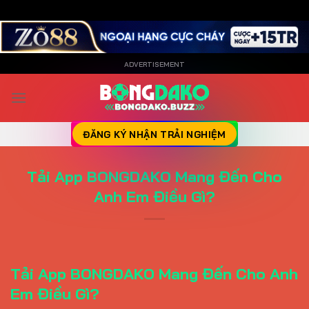
ADVERTISEMENT
Bỏ
qua
nội
dung
ĐĂNG KÝ NHẬN TRẢI NGHIỆM
Tải App BONGDAKO Mang Đến Cho
Anh Em Điều Gì?
Tải App BONGDAKO Mang Đến Cho Anh
Em Điều Gì?