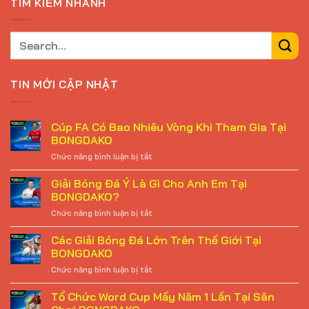
TÌM KIẾM NHANH
TIN MỚI CẬP NHẬT
Cúp FA Có Bao Nhiêu Vòng Khi Tham Gia Tại
BONGDAKO
Chức năng bình luận bị tắt
ở
Cúp
FA
Giải Bóng Đá Ý Là Gì Cho Anh Em Tại
Có
BONGDAKO?
Bao
Chức năng bình luận bị tắt
ở
Nhiêu
Giải
Vòng
Bóng
Các Giải Bóng Đá Lớn Trên Thế Giới Tại
Khi
Đá
Tham
BONGDAKO
Ý
Gia
Chức năng bình luận bị tắt
ở
Là
Tại
Các
Gì
BONGDAKO
Giải
Tổ Chức Word Cup Mấy Năm 1 Lần Tại Sân
Cho
Bóng
Anh